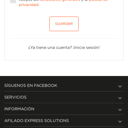
privacidad
.
GUARDAR
¿Ya tiene una cuenta?
¡Inicie sesión!

SÍGUENOS EN FACEBOOK

SERVICIOS

INFORMACIÓN

AFILADO EXPRESS SOLUTIONS