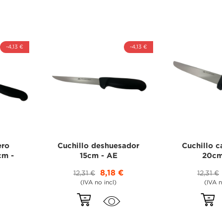
-4,13 €
-4,13 €
ero
Cuchillo deshuesador
Cuchillo c
cm -
15cm - AE
20cm
8,18 €
12,31 €
12,31 €
(IVA no incl)
(IVA n