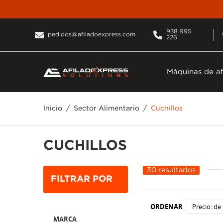
938 995
pedidos@afiladoexpress.com
226
Máquinas de af
Inicio
Sector Alimentario
Cuchillos
CUCHILLOS
30 resultados
FILTRAR POR
ORDENAR
Precio: de
MARCA