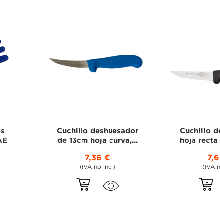
os
Cuchillo deshuesador
Cuchillo 
AE
de 13cm hoja curva,...
hoja recta 
7,36 €
7,
(IVA no incl)
(IVA n