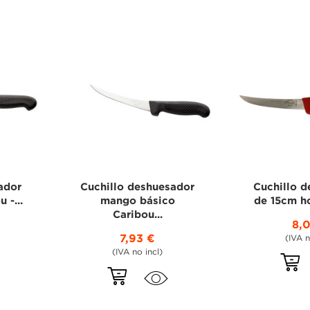
ador
Cuchillo deshuesador
Cuchillo 
 -...
mango básico
de 15cm ho
Caribou...
8,
7,93 €
(IVA n
(IVA no incl)