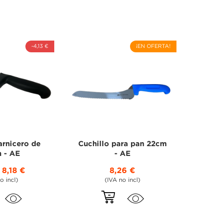
-4,13 €
¡EN OFERTA!
arnicero de
Cuchillo para pan 22cm
 - AE
- AE
8,18 €
8,26 €
o incl)
(IVA no incl)