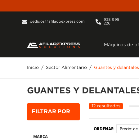
938 995
pedidos@afiladoexpress.com
226
Máquinas de af
Inicio
Sector Alimentario
Guantes y delantales
GUANTES Y DELANTALES
12 resultados
FILTRAR POR
ORDENAR
Precio: de
MARCA