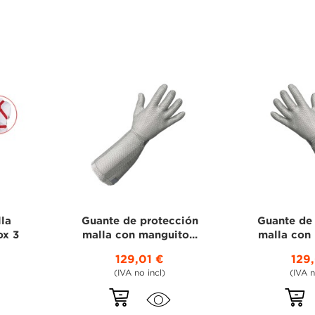
lla
Guante de protección
Guante de
ox 3
malla con manguito...
malla con 
129,01 €
129
(IVA no incl)
(IVA n