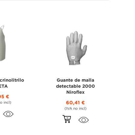
crinolitrilo
Guante de malla
ETA
detectable 2000
Niroflex
95 €
60,41 €
o incl)
(IVA no incl)