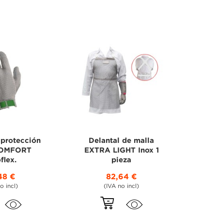
 protección
Delantal de malla
COMFORT
EXTRA LIGHT Inox 1
flex.
pieza
+1
48 €
82,64 €
o incl)
(IVA no incl)