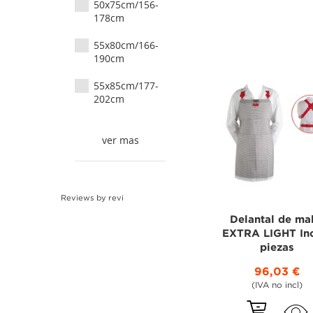
50x75cm/156-
178cm
55x80cm/166-
190cm
55x85cm/177-
202cm
ver mas
Reviews by
revi
Delantal de ma
EXTRA LIGHT In
piezas
96,03 €
(IVA no incl)