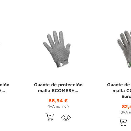
ción
Guante de protección
Guante de
...
malla ECOMESH...
malla 
Euro
66,94 €
82,
(IVA no incl)
(IVA n