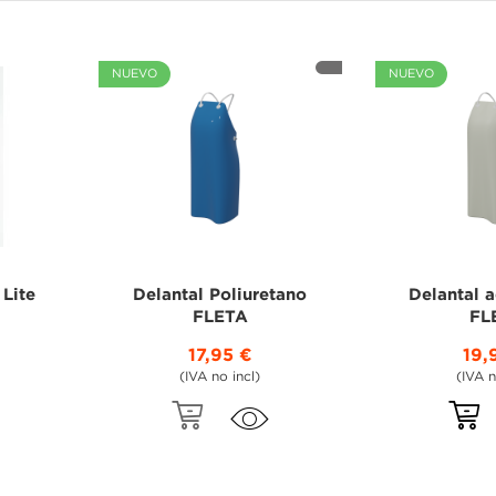
NUEVO
NUEVO
 Lite
Delantal Poliuretano
Delantal a
FLETA
FL
17,95 €
19,
+2
(IVA no incl)
(IVA n