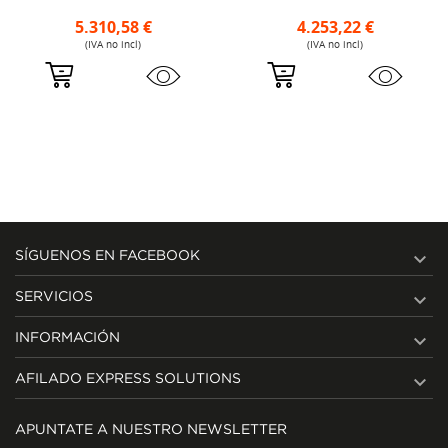
5.310,58 €
4.253,22 €
(IVA no incl)
(IVA no incl)

SÍGUENOS EN FACEBOOK

SERVICIOS

INFORMACIÓN

AFILADO EXPRESS SOLUTIONS
APUNTATE A NUESTRO NEWSLETTER