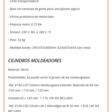
- Cinta transportadora
- Base con ventosas de goma para una fijación segura
- Vitrina protectora de metacrilato
- Potencia motor 0,75 Kw
- Tensión: 230 V. Mn. ó 380 V. Tr.
- Peso: 53 Kg.
- Medidas totales: 395x555x600mm. 625x655x650 (con cinta)
CILINDROS MOLDEADORES
Material: Derlin
Posibilidades: Se puede variar el grueso de las hamburguesas.
-Ref. 0140-C/ST Cilindro Hamburguesa estándar Redonda de 90 mm
/100 mm. / 110 mm. / 120 mm.
Ovalada 65 x 105 mm.: 1.116,10€ IVA INCLUIDO
-Ref. 0140-C/ES Cilindro de 2 albóndigas de Ø 36 mm: 1.629,14€ IVA
INCLUIDO