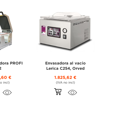
adora PROFI
Envasadora al vacío
2
Lerica C254, Orved
3,60 €
1.825,62 €
o incl)
(IVA no incl)