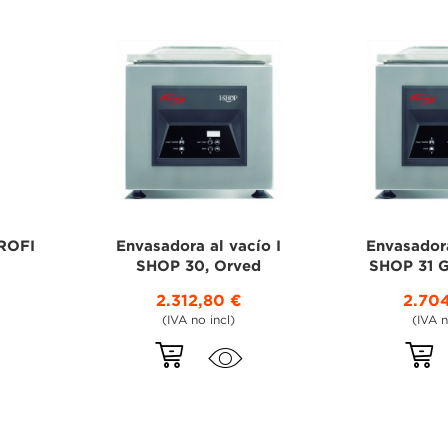
PROFI
Envasadora al vacío I
Envasadora
SHOP 30, Orved
SHOP 31 
2.312,80 €
2.70
(IVA no incl)
(IVA n