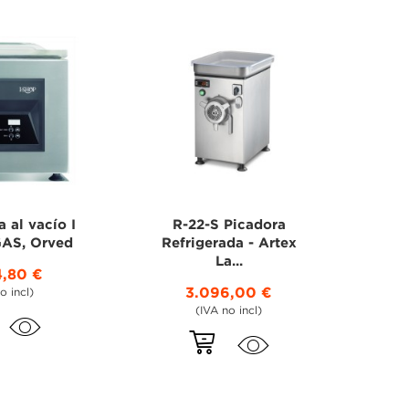
 al vacío I
R-22-S Picadora
GAS, Orved
Refrigerada - Artex
La...
4,80 €
3.096,00 €
o incl)
(IVA no incl)