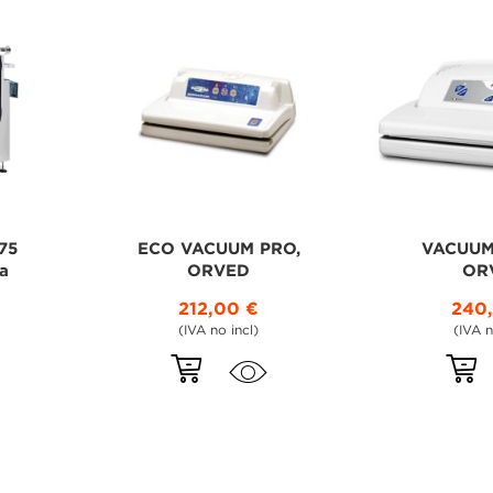
75
ECO VACUUM PRO,
VACUUM
a
ORVED
OR
212,00 €
240
(IVA no incl)
(IVA n