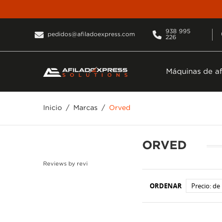
938 995
pedidos@afiladoexpress.com
226
Máquinas de af
Inicio
Marcas
Orved
ORVED
Reviews by
revi
ORDENAR
Precio: de