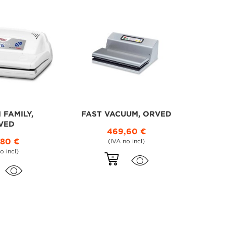
 FAMILY,
FAST VACUUM, ORVED
VED
469,60 €
,80 €
(IVA no incl)
o incl)