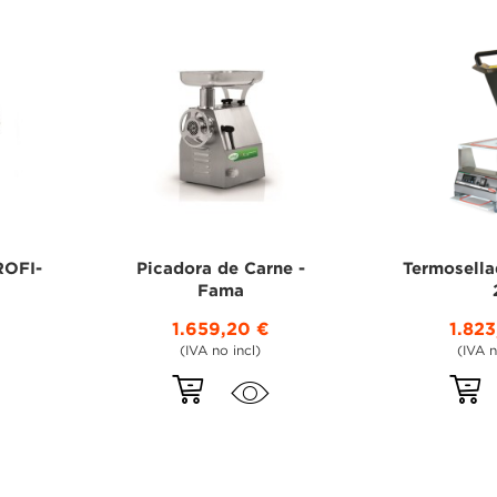
ROFI-
Picadora de Carne -
Termosell
Fama
1.659,20 €
1.82
(IVA no incl)
(IVA n