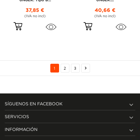
UNGER. Tipo B...
UNGER....
37,85 €
40,66 €
(IVA no incl)
(IVA no incl)

1
2
3

SÍGUENOS EN FACEBOOK

SERVICIOS

INFORMACIÓN