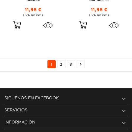
flexible
Caribou -...
11,98 €
11,98 €
(IVA no incl)
(IVA no incl)

1
2
3

SÍGUENOS EN FACEBOOK

SERVICIOS

INFORMACIÓN