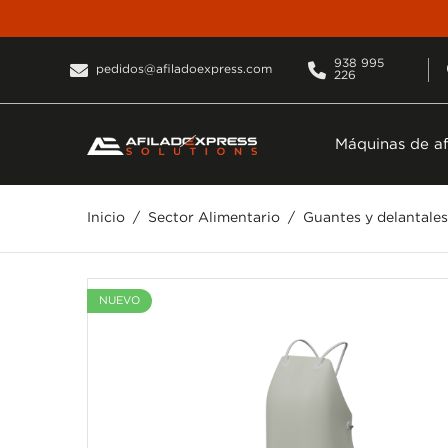
938 995
pedidos@afiladoexpress.com
226
Máquinas de af
Inicio
Sector Alimentario
Guantes y delantales
NUEVO