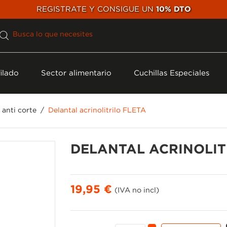
REGISTRATE Y CONSIGUE UN
10% DTO
ilado
Sector alimentario
Cuchillas Especiales
 anti corte
Delantal acrinolitrilo FLETA
DELANTAL ACRINOLIT
19,95 €
(IVA no incl)