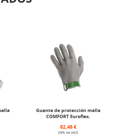
alla
Guante de protección malla
Gua
COMFORT Euroflex.
+1
82,48 €
(IVA no incl)