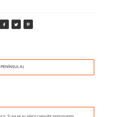
 PENÍNSULA)
co. Si no ve su placa consulte presupuesto.