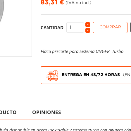
83,31 €
(IVA no incl)
CANTIDAD
COMPRAR
Placa precorte para Sistema UNGER. Turbo
ENTREGA EN 48/72 HORAS
(EN
ODUCTO
OPINIONES
én disponible en acero inoxidable y sistema turbo con agujero cóni