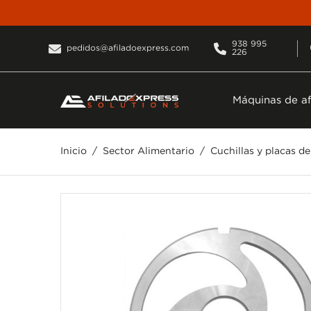
938 995
pedidos@afiladoexpress.com
226
Máquinas de af
Inicio
Sector Alimentario
Cuchillas y placas d