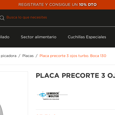
REGISTRATE Y CONSIGUE UN
10% DTO
ilado
Sector alimentario
Cuchillas Especiales
e picadora
Placas
Placa precorte 3 ojos turbo. Boca 130
PLACA PRECORTE 3 O