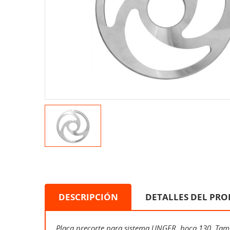
DESCRIPCIÓN
DETALLES DEL PR
Placa precorte para sistema UNGER, boca 130. Tambi