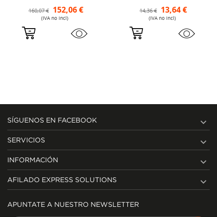
152,06 €
13,64 €
160,07 €
14,36 €
(IVA no incl)
(IVA no incl)

SÍGUENOS EN FACEBOOK

SERVICIOS

INFORMACIÓN

AFILADO EXPRESS SOLUTIONS
APUNTATE A NUESTRO NEWSLETTER