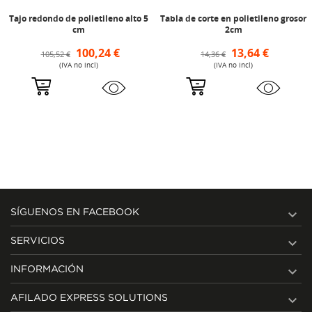
Tajo redondo de polietileno alto 5
Tabla de corte en polietileno grosor
cm
2cm
100,24 €
13,64 €
105,52 €
14,36 €
(IVA no incl)
(IVA no incl)

SÍGUENOS EN FACEBOOK

SERVICIOS

INFORMACIÓN

AFILADO EXPRESS SOLUTIONS